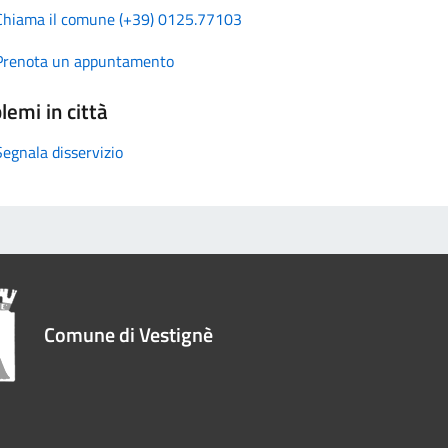
Chiama il comune (+39) 0125.77103
Prenota un appuntamento
lemi in città
Segnala disservizio
Comune di Vestignè