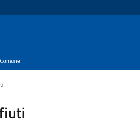
il Comune
ti
fiuti