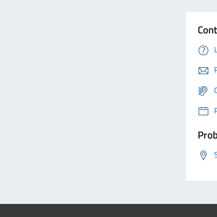
Cont
Prob