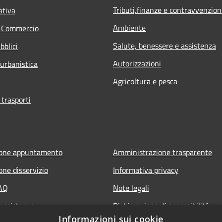
Tributi,finanze e contravvenzion
ativa
Ambiente
e Commercio
Salute, benessere e assistenza
bblici
Autorizzazioni
 urbanistica
Agricoltura e pesca
 trasporti
ione appuntamento
Amministrazione trasparente
one disservizio
Informativa privacy
FAQ
Note legali
 assistenza
Dichiarazione di accessibilità
Informazioni sui cookie