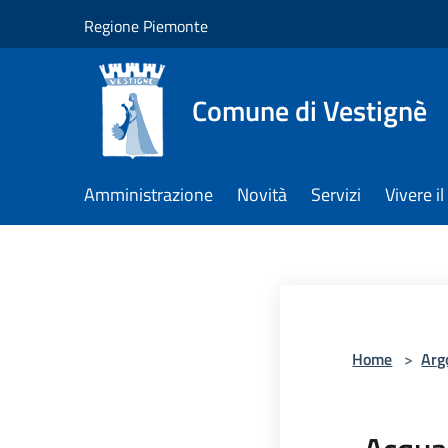
Salta al contenuto principale
Regione Piemonte
Comune di Vestignè
Amministrazione
Novità
Servizi
Vivere 
Home
>
Arg