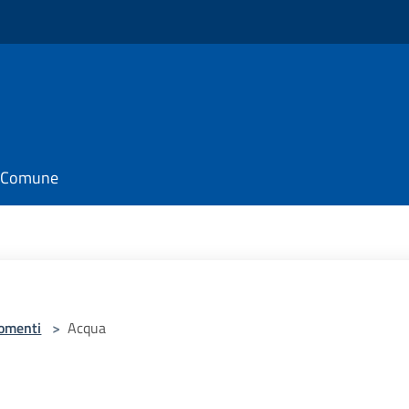
il Comune
omenti
>
Acqua