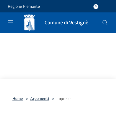
Salta al contenuto principale
Regione Piemonte
Comune di Vestignè
Home
>
Argomenti
>
Imprese