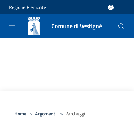
Salta al contenuto principale
Regione Piemonte
Comune di Vestignè
Home
>
Argomenti
>
Parcheggi