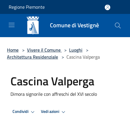
Salta al contenuto principale
Regione Piemonte
Comune di Vestignè
Home
>
Vivere il Comune
>
Luoghi
>
Architettura Residenziale
>
Cascina Valperga
Cascina Valperga
Dimora signorile con affreschi del XVI secolo
Condividi
Vedi azioni