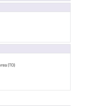
una nuova scheda)
vrea (TO)
il link in una nuova scheda)