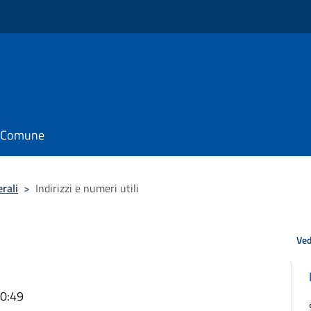
il Comune
rali
>
Indirizzi e numeri utili
Ved
20:49