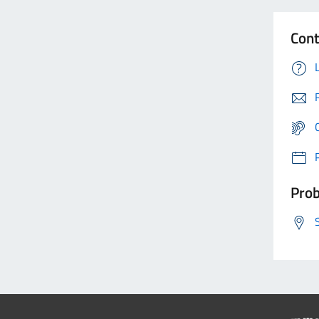
Cont
Prob